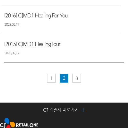
[2016] CJMD1 Healing For You
2023.02.17
[2015] CJMD1 HealingTour
2023.02.17
2
1
3
CJ 계열사 바로가기