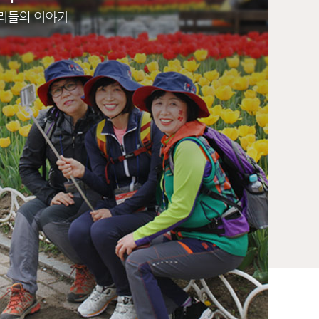
우리들의 이야기