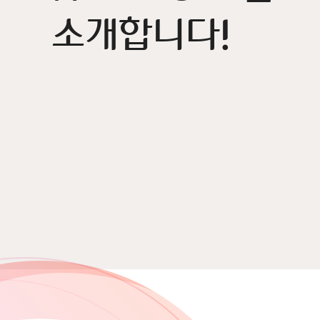
소개합니다!